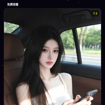
免费观看
7.5