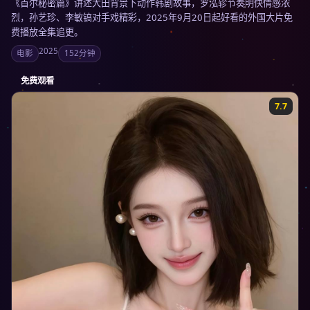
《首尔秘密篇》讲述大田背景下动作韩剧故事，罗泓轸节奏明快情感浓
烈，孙艺珍、李敏镐对手戏精彩，2025年9月20日起好看的外国大片免
费播放全集追更。
2025
电影
152分钟
免费观看
7.7