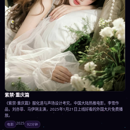
紫禁·重庆篇
《紫禁·重庆篇》服化道与声场设计考究，中国大陆热推电影，李雪作
品，刘亦菲、马伊琍主演，2025年1月21日上线好看的外国大片免费播
放。
2025
电影
92分钟