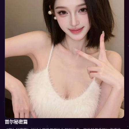
首尔秘密篇