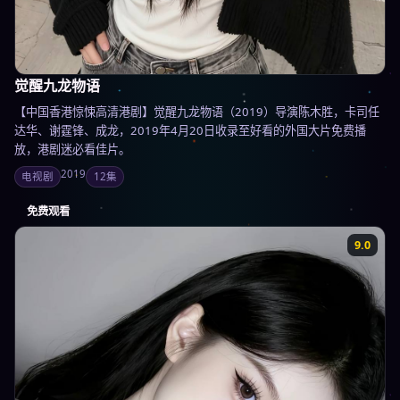
觉醒九龙物语
【中国香港惊悚高清港剧】觉醒九龙物语（2019）导演陈木胜，卡司任
达华、谢霆锋、成龙，2019年4月20日收录至好看的外国大片免费播
放，港剧迷必看佳片。
2019
电视剧
12集
免费观看
9.0